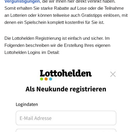
Vergünstigungen
, die wir Ihnen hier direkt verlinkt haben.
Somit erhalten Sie starke Rabatte auf Lose oder die Teilnahme
an Lotterien oder können teilweise auch Gratistipps einlösen, mit
denen ein Spielschein komplett kostenfrei für Sie ist.
Die Lottohelden Registrierung ist einfach und sicher. Im
Folgenden beschreiben wir die Erstellung Ihres eigenen
Lottohelden Logins im Detail: