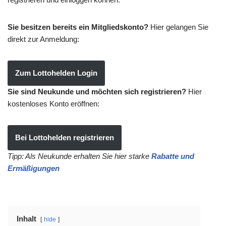
Sie besitzen bereits ein Mitgliedskonto?
Hier gelangen Sie
direkt zur Anmeldung:
Zum Lottohelden Login
Sie sind Neukunde und möchten sich registrieren?
Hier
kostenloses Konto eröffnen:
Bei Lottohelden registrieren
Tipp: Als Neukunde erhalten Sie hier starke
Rabatte und
Ermäßigungen
Inhalt
hide