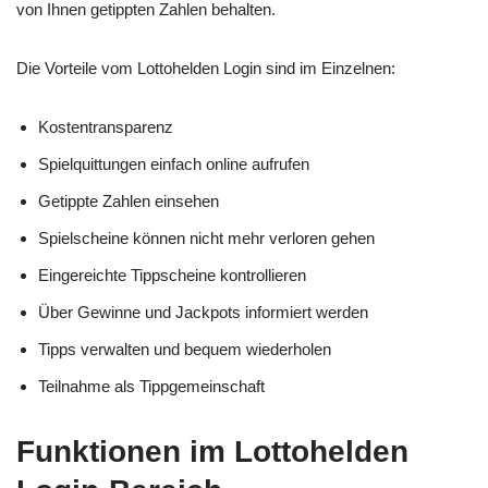
von Ihnen getippten Zahlen behalten.
Die Vorteile vom Lottohelden Login sind im Einzelnen:
Kostentransparenz
Spielquittungen einfach online aufrufen
Getippte Zahlen einsehen
Spielscheine können nicht mehr verloren gehen
Eingereichte Tippscheine kontrollieren
Über Gewinne und Jackpots informiert werden
Tipps verwalten und bequem wiederholen
Teilnahme als Tippgemeinschaft
Funktionen im Lottohelden